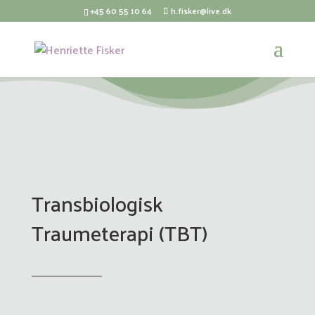
+45 60 55 10 64
h.fisker@live.dk
Transbiologisk
Traumeterapi (TBT)